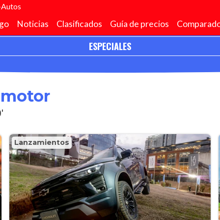
+Autos
go
Noticias
Clasificados
Guía de precios
Comparado
ESPECIALES
omotor
'
Lanzamientos