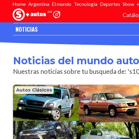
Home
Argentina
El mundo
Tecnología
Deportes
Show
Catálo
NOTICIAS
Inicio
>
Editorial
>
Noticias
Noticias del mundo aut
Nuestras noticias sobre tu busqueda de: 's10
Autos Clásicos