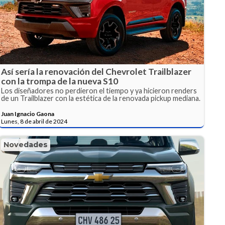
Así sería la renovación del Chevrolet Trailblazer
con la trompa de la nueva S10
Los diseñadores no perdieron el tiempo y ya hicieron renders
de un Trailblazer con la estética de la renovada pickup mediana.
Juan Ignacio Gaona
Lunes, 8 de abril de 2024
Novedades