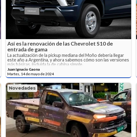
Así es la renovación de las Chevrolet S10 de
entrada de gama
La actualización de la pickup mediana del Moño debería llegar
este año a Argentina, y ahora sabemos cómo son las versiones
más básicas, incluida la de cabina simple.
Juan Ignacio Gaona
Martes, 14 de mayo de 2024
Novedades