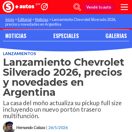
Vendé tu auto
Inicio
>
Editorial
>
Noticias
>
Lanzamiento Chevrolet Silverado 2026,
precios y novedades en Argentina
NOTICIAS
ESPECIALES
GALERIAS
LANZAMIENTOS
Lanzamiento Chevrolet
Silverado 2026, precios
y novedades en
Argentina
La casa del moño actualiza su pickup full size
incluyendo un nuevo portón trasero
multifunción.
Hernando Calaza
| 26/5/2026