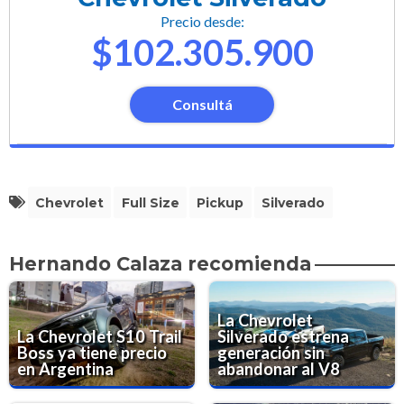
Precio desde:
$102.305.900
Consultá
Chevrolet
Full Size
Pickup
Silverado
Hernando Calaza recomienda
La Chevrolet
La Chevrolet S10 Trail
Silverado estrena
Boss ya tiene precio
generación sin
en Argentina
abandonar al V8