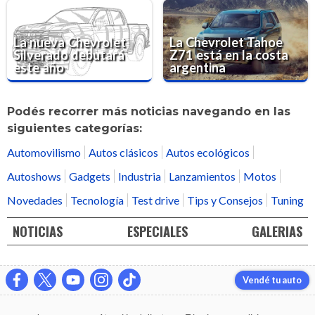
La nueva Chevrolet
La Chevrolet Tahoe
Silverado debutará
Z71 está en la costa
este año
argentina
Podés recorrer más noticias navegando en las
siguientes categorías:
Automovilismo
Autos clásicos
Autos ecológicos
Autoshows
Gadgets
Industria
Lanzamientos
Motos
Novedades
Tecnología
Test drive
Tips y Consejos
Tuning
NOTICIAS
ESPECIALES
GALERIAS
Vendé tu auto