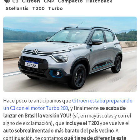
C3
Citroën
CMP
Compacto
Hatchback
Stellantis
T200
Turbo
Hace poco te anticipamos que
Citroën estaba preparando
un C3 con el motor Turbo 200
, y finalmente
se acaba de
lanzar en Brasil la versión YOU!
(sí, en mayúsculas y con el
signo de exclamación), que
incluye el T200
y se vuelve el
auto sobrealimentado más barato del país vecino
. A
continuación, te contamos
qué tiene de diferente este