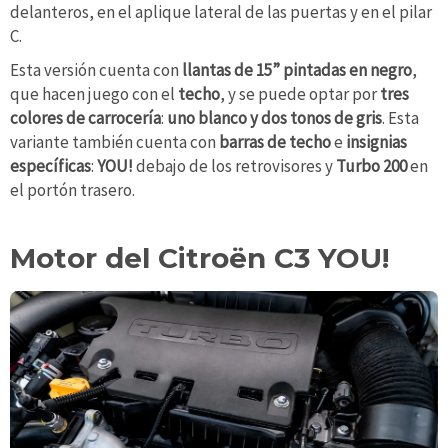
delanteros, en el aplique lateral de las puertas y en el pilar
C.
Esta versión cuenta con
llantas de 15” pintadas en negro
,
que hacen juego con el
techo
, y se puede optar por
tres
colores de carrocería
:
uno blanco y dos tonos de gris
. Esta
variante también cuenta con
barras de techo
e
insignias
específicas
:
YOU!
debajo de los retrovisores y
Turbo 200
en
el portón trasero.
Motor del Citroën C3 YOU!