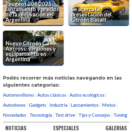
Peugeot 208 2025:
lanzamiento y precios
Se acerca la
de la renovación en
presentación del
Argentina
Citroën Basalt
Nuevo Citroën C3
Aircross: versiones y
equipamiento en
Argentina
Podés recorrer más noticias navegando en las
siguientes categorías:
Automovilismo
Autos clásicos
Autos ecológicos
Autoshows
Gadgets
Industria
Lanzamientos
Motos
Novedades
Tecnología
Test drive
Tips y Consejos
Tuning
NOTICIAS
ESPECIALES
GALERIAS