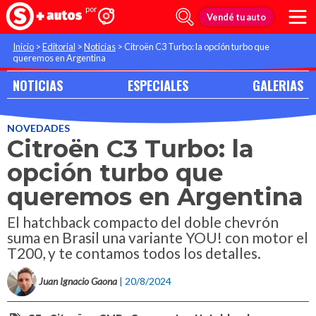
Vendé tu auto
Inicio
>
Editorial
>
Noticias
>
Citroën C3 Turbo: la opción turbo que
queremos en Argentina
NOTICIAS
ESPECIALES
GALERIAS
NOVEDADES
Citroën C3 Turbo: la
opción turbo que
queremos en Argentina
El hatchback compacto del doble chevrón
suma en Brasil una variante YOU! con motor el
T200, y te contamos todos los detalles.
Juan Ignacio Gaona
| 20/8/2024