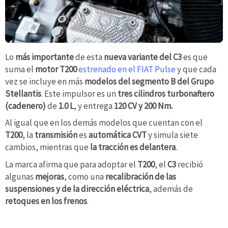
Lo
más importante
de esta
nueva variante del C3
es que
suma el
motor T200
estrenado en el FIAT Pulse
y que cada
vez se incluye en más
modelos del segmento B del Grupo
Stellantis
. Este impulsor es un
tres cilindros turbonaftero
(cadenero)
de
1.0 L
, y entrega
120 CV y 200 Nm.
Al igual que en los demás modelos que cuentan con el
T200
, la
transmisión
es
automática CVT
y simula siete
cambios, mientras que
la tracción es delantera
.
La marca afirma que para adoptar el
T200
, el
C3
recibió
algunas
mejoras
, como una
recalibración de las
suspensiones y de la dirección eléctrica
, además de
retoques en los frenos
.