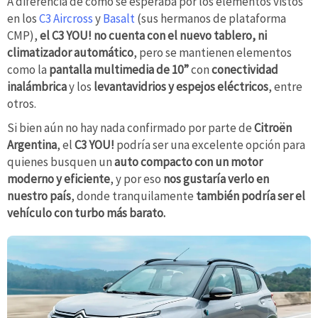
A diferencia de como se esperaba por los elementos vistos
en los
C3 Aircross
y
Basalt
(sus hermanos de plataforma
CMP),
el C3 YOU! no cuenta con el nuevo tablero, ni
climatizador automático
, pero se mantienen elementos
como la
pantalla multimedia de 10”
con
conectividad
inalámbrica
y los
levantavidrios y espejos eléctricos
, entre
otros.
Si bien aún no hay nada confirmado por parte de
Citroën
Argentina
, el
C3 YOU!
podría ser una excelente opción para
quienes busquen un
auto compacto con un motor
moderno y eficiente
, y por eso
nos gustaría verlo en
nuestro país
, donde tranquilamente
también podría ser el
vehículo con turbo más barato.