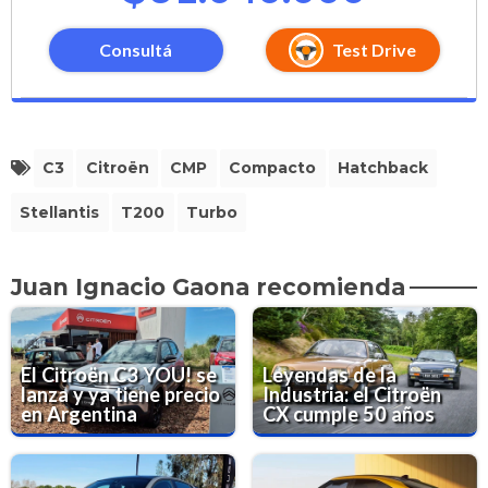
Consultá
Test Drive
C3
Citroën
CMP
Compacto
Hatchback
Stellantis
T200
Turbo
Juan Ignacio Gaona recomienda
El Citroën C3 YOU! se
Leyendas de la
lanza y ya tiene precio
Industria: el Citroën
en Argentina
CX cumple 50 años