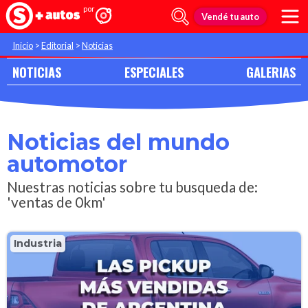
Vendé tu auto
Inicio
>
Editorial
>
Noticias
NOTICIAS
ESPECIALES
GALERIAS
Noticias del mundo
automotor
Nuestras noticias sobre tu busqueda de:
'ventas de 0km'
Industria