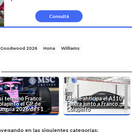
Consultá
Goodwood 2026
Hona
Williams
sí terminó Franco
Alpine anticipa el A110
olapinto el GP de
Future junto a Franco
ungría 2026 de F1
Colapinto
avegando en las siguientes categorías: