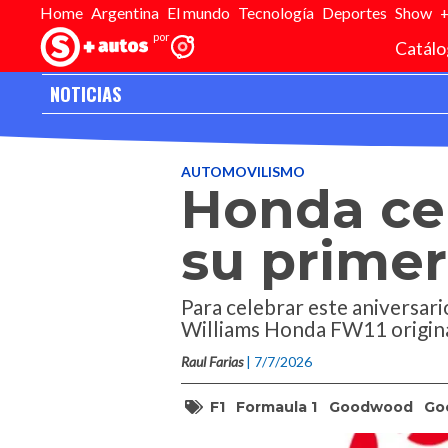
Home
Argentina
El mundo
Tecnología
Deportes
Show
Catálo
NOTICIAS
Inicio
>
Editorial
>
Noticias
>
Honda celebrará los 40° años de su 
AUTOMOVILISMO
Honda cel
su primer 
Para celebrar este aniversar
Williams Honda FW11 origina
Raul Farias
| 7/7/2026
F1
Formaula 1
Goodwood
Go