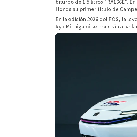
biturbo de 1.5 litros "RA166E". 
Honda su primer título de Campeó
En la edición 2026 del FOS, la le
Ryu Michigami se pondrán al volan