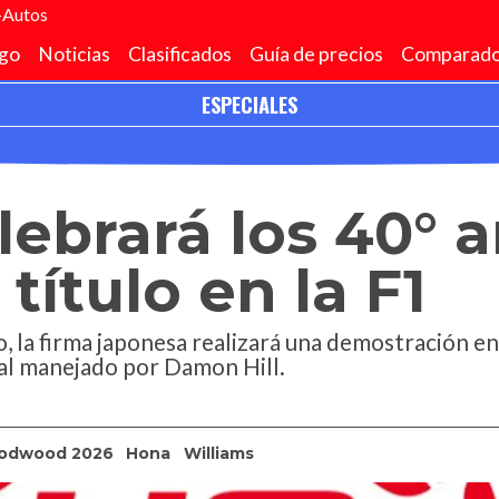
+Autos
go
Noticias
Clasificados
Guía de precios
Comparado
ESPECIALES
primer título en la F1
ebrará los 40° 
título en la F1
io, la firma japonesa realizará una demostración
l manejado por Damon Hill.
odwood 2026
Hona
Williams