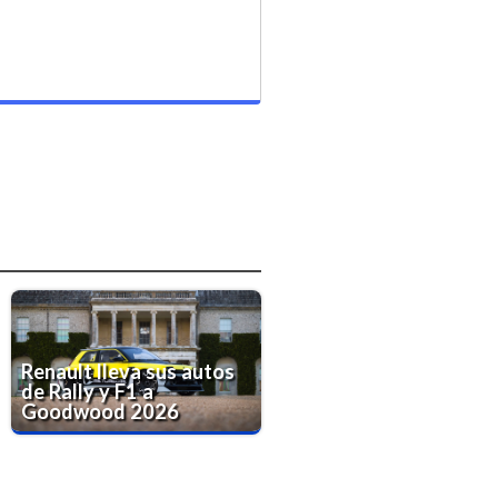
Renault lleva sus autos
de Rally y F1 a
Goodwood 2026