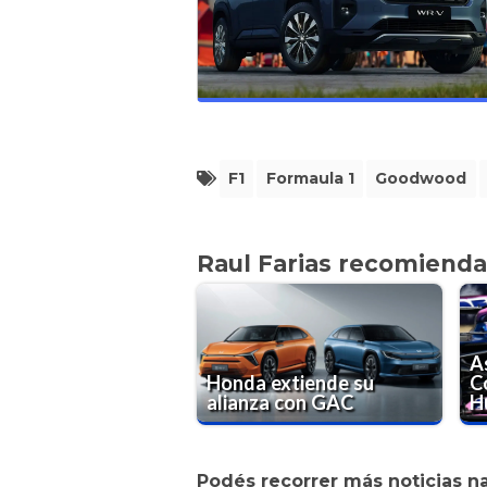
F1
Formaula 1
Goodwood
Raul Farias recomienda
A
Honda extiende su
C
alianza con GAC
H
Podés recorrer más noticias n