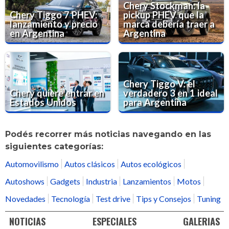
Chery Stockman: la
Chery Tiggo 7 PHEV:
pickup PHEV que la
lanzamiento y precio
marca debería traer a
en Argentina
Argentina
Chery Tiggo V: el
Chery quiere entrar en
verdadero 3 en 1 ideal
Estados Unidos
para Argentina
Podés recorrer más noticias navegando en las
siguientes categorías:
Automovilismo
Autos clásicos
Autos ecológicos
Autoshows
Gadgets
Industria
Lanzamientos
Motos
Novedades
Tecnología
Test drive
Tips y Consejos
Tuning
NOTICIAS
ESPECIALES
GALERIAS