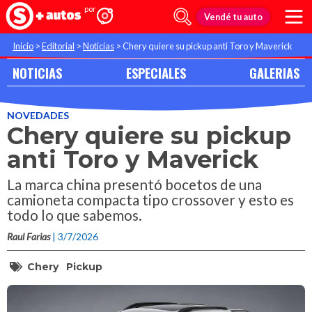
Vendé tu auto
Inicio
>
Editorial
>
Noticias
>
Chery quiere su pickup anti Toro y Maverick
NOTICIAS
ESPECIALES
GALERIAS
NOVEDADES
Chery quiere su pickup
anti Toro y Maverick
La marca china presentó bocetos de una
camioneta compacta tipo crossover y esto es
todo lo que sabemos.
Raul Farias
| 3/7/2026
Chery
Pickup