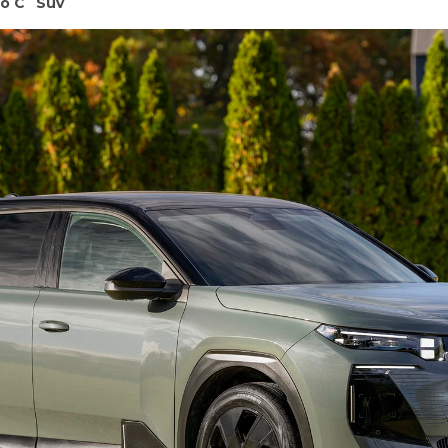
o C
Suv