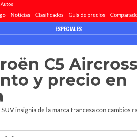
+Autos
go
Noticias
Clasificados
Guía de precios
Comparado
ESPECIALES
miento y precio en Argentina
roën C5 Aircross
nto y precio en
a
 SUV insignia de la marca francesa con cambios ra