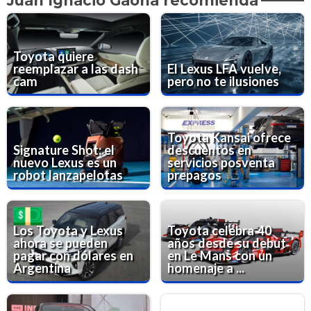
Juan Ignacio Gaona recomienda
Toyota quiere
reemplazar a las dash
El Lexus LFA vuelve,
cam
pero no te ilusiones
Toyota Kansai ofrece
Signature Shot: el
descuentos en
nuevo Lexus es un
servicios posventa
robot lanzapelotas
prepagos
Los Toyota y Lexus
Toyota celebra 40
ahora se pueden
años desde su debut
pagar con dólares en
en Le Mans con un
Argentina
homenaje a ...