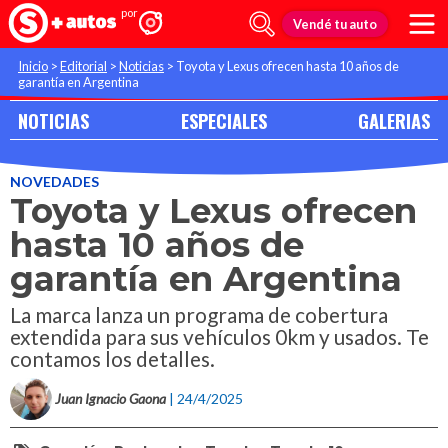
Vendé tu auto
Inicio
>
Editorial
>
Noticias
>
Toyota y Lexus ofrecen hasta 10 años de
garantía en Argentina
NOTICIAS
ESPECIALES
GALERIAS
NOVEDADES
Toyota y Lexus ofrecen
hasta 10 años de
garantía en Argentina
La marca lanza un programa de cobertura
extendida para sus vehículos 0km y usados. Te
contamos los detalles.
Juan Ignacio Gaona
| 24/4/2025