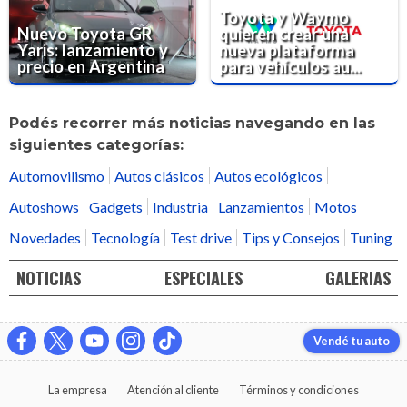
Toyota y Waymo
Nuevo Toyota GR
quieren crear una
Yaris: lanzamiento y
nueva plataforma
precio en Argentina
para vehículos au...
Podés recorrer más noticias navegando en las
siguientes categorías:
Automovilismo
Autos clásicos
Autos ecológicos
Autoshows
Gadgets
Industria
Lanzamientos
Motos
Novedades
Tecnología
Test drive
Tips y Consejos
Tuning
NOTICIAS
ESPECIALES
GALERIAS
Vendé tu auto
La empresa
Atención al cliente
Términos y condiciones