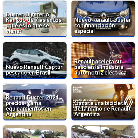
Duster, Bigster o
Kangoo de 7 asientos,
Nuevo Renault Duster
¿qué es lo que se
con financiación
viene?
especial
Renault acelera su
Nuevo Renault Captur
paso en la industria
pescado en Brasil
automotriz eléctrica
Renault Duster 2021
precios, gama,
Ganate una bicicleta
equipamientos en
de la mano de Renault
Argentina
Argentina