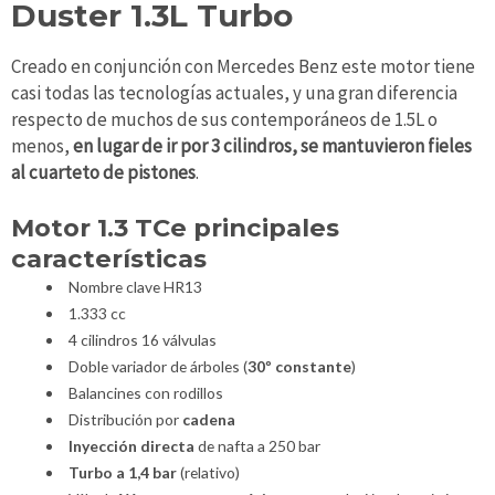
Duster 1.3L Turbo
Creado en conjunción con Mercedes Benz este motor tiene
casi todas las tecnologías actuales, y una gran diferencia
respecto de muchos de sus contemporáneos de 1.5L o
menos,
en lugar de ir por 3 cilindros, se mantuvieron fieles
al cuarteto de pistones
.
Motor 1.3 TCe principales
características
Nombre clave HR13
1.333 cc
4 cilindros 16 válvulas
Doble variador de árboles (
30º constante
)
Balancines con rodillos
Distribución por
cadena
Inyección directa
de nafta a 250 bar
Turbo a 1,4 bar
(relativo)