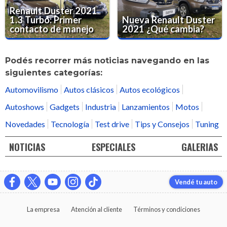
Renault Duster 2021
1.3 Turbo: Primer
Nueva Renault Duster
contacto de manejo
2021 ¿Qué cambia?
Podés recorrer más noticias navegando en las
siguientes categorías:
Automovilismo
Autos clásicos
Autos ecológicos
Autoshows
Gadgets
Industria
Lanzamientos
Motos
Novedades
Tecnología
Test drive
Tips y Consejos
Tuning
NOTICIAS
ESPECIALES
GALERIAS
Vendé tu auto
La empresa
Atención al cliente
Términos y condiciones