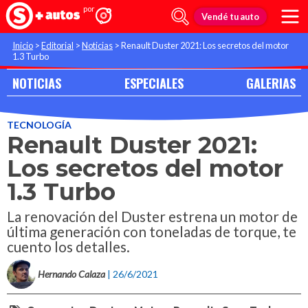
Vendé tu auto
Inicio
>
Editorial
>
Noticias
>
Renault Duster 2021: Los secretos del motor
1.3 Turbo
NOTICIAS
ESPECIALES
GALERIAS
TECNOLOGÍA
Renault Duster 2021:
Los secretos del motor
1.3 Turbo
La renovación del Duster estrena un motor de
última generación con toneladas de torque, te
cuento los detalles.
Hernando Calaza
| 26/6/2021